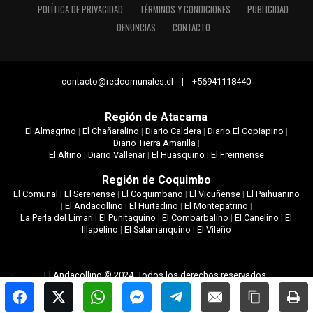
POLÍTICA DE PRIVACIDAD
TÉRMINOS Y CONDICIONES
PUBLICIDAD
DENUNCIAS
CONTACTO
contacto@redcomunales.cl | +56941118440
Región de Atacama
El Almagrino
|
El Chañaralino
|
Diario Caldera
|
Diario El Copiapino
|
Diario Tierra Amarilla
|
El Altino
|
Diario Vallenar
|
El Huasquino
|
El Freirinense
Región de Coquimbo
El Comunal
|
El Serenense
|
El Coquimbano
|
El Vicuñense
|
El Paihuanino
|
El Andacollino
|
El Hurtadino
|
El Montepatrino
|
La Perla del Limarí
|
El Punitaquino
|
El Combarbalino
|
El Canelino
|
El
Illapelino
|
El Salamanquino
|
El Vileño
El Andacollino © 2024. Todos los derechos reservados.