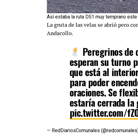
Así estaba la ruta D51 muy temprano este
La gruta de las velas se abrió pero c
Andacollo.
Peregrinos de d
esperan su turno p
que está al interio
para poder encende
oraciones. Se flex
estaría cerrada la 
pic.twitter.com/f
— RedDiariosComunales (@redcomunales