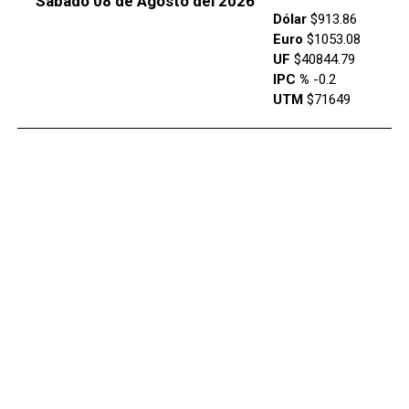
Sábado 08 de Agosto del 2026
Dólar
$913.86
Euro
$1053.08
UF
$40844.79
IPC %
-0.2
UTM
$71649