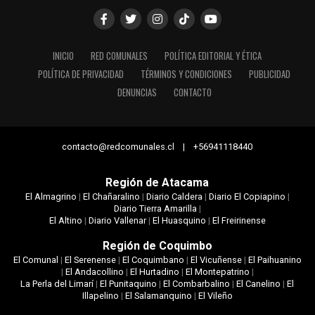
INICIO
RED COMUNALES
POLÍTICA EDITORIAL Y ÉTICA
POLÍTICA DE PRIVACIDAD
TÉRMINOS Y CONDICIONES
PUBLICIDAD
DENUNCIAS
CONTACTO
contacto@redcomunales.cl | +56941118440
Región de Atacama
El Almagrino
|
El Chañaralino
|
Diario Caldera
|
Diario El Copiapino
|
Diario Tierra Amarilla
|
El Altino
|
Diario Vallenar
|
El Huasquino
|
El Freirinense
Región de Coquimbo
El Comunal
|
El Serenense
|
El Coquimbano
|
El Vicuñense
|
El Paihuanino
|
El Andacollino
|
El Hurtadino
|
El Montepatrino
|
La Perla del Limarí
|
El Punitaquino
|
El Combarbalino
|
El Canelino
|
El
Illapelino
|
El Salamanquino
|
El Vileño