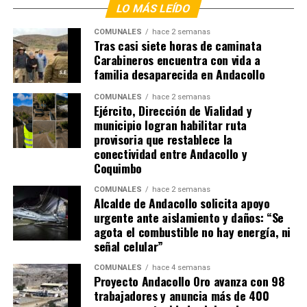
LO MÁS LEÍDO
COMUNALES
hace 2 semanas
Tras casi siete horas de caminata
Carabineros encuentra con vida a
familia desaparecida en Andacollo
COMUNALES
hace 2 semanas
Ejército, Dirección de Vialidad y
municipio logran habilitar ruta
provisoria que restablece la
conectividad entre Andacollo y
Coquimbo
COMUNALES
hace 2 semanas
Alcalde de Andacollo solicita apoyo
urgente ante aislamiento y daños: “Se
agota el combustible no hay energía, ni
señal celular”
COMUNALES
hace 4 semanas
Proyecto Andacollo Oro avanza con 98
trabajadores y anuncia más de 400