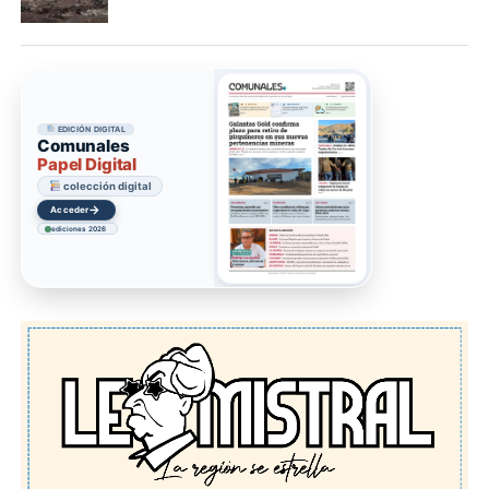
EDICIÓN DIGITAL
Comunales
Papel Digital
colección digital
→
Acceder
ediciones 2026