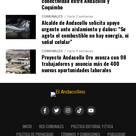
conectividad entre Andacollo y
Coquimbo
COMUNALES
hace 2 semanas
Alcalde de Andacollo solicita apoyo
urgente ante aislamiento y daños: “Se
agota el combustible no hay energía, ni
señal celular”
COMUNALES
hace 4 semanas
Proyecto Andacollo Oro avanza con 98
trabajadores y anuncia más de 400
nuevas oportunidades laborales
INICIO
RED COMUNALES
POLÍTICA EDITORIAL Y ÉTICA
POLÍTICA DE PRIVACIDAD
TÉRMINOS Y CONDICIONES
PUBLICIDAD