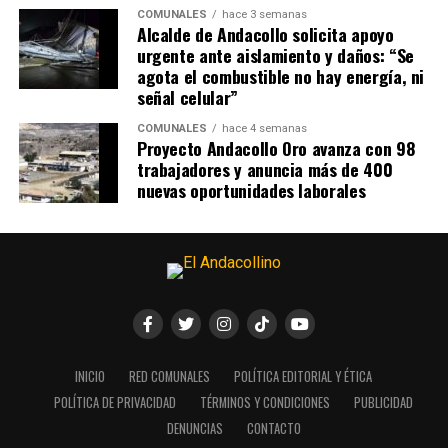
COMUNALES
hace 3 semanas
Alcalde de Andacollo solicita apoyo
urgente ante aislamiento y daños: “Se
agota el combustible no hay energía, ni
señal celular”
COMUNALES
hace 4 semanas
Proyecto Andacollo Oro avanza con 98
trabajadores y anuncia más de 400
nuevas oportunidades laborales
INICIO
RED COMUNALES
POLÍTICA EDITORIAL Y ÉTICA
POLÍTICA DE PRIVACIDAD
TÉRMINOS Y CONDICIONES
PUBLICIDAD
DENUNCIAS
CONTACTO