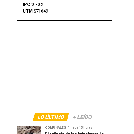
IPC %
-0.2
UTM
$71649
LO ÚLTIMO
+ LEÍDO
COMUNALES
hace 15 horas