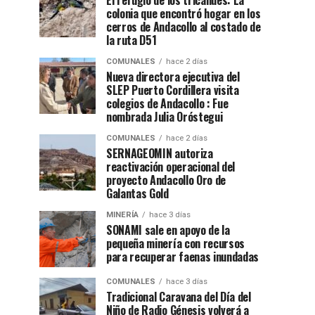
El refugio de los tricahues: La
colonia que encontró hogar en los
cerros de Andacollo al costado de
la ruta D51
COMUNALES
hace 2 días
Nueva directora ejecutiva del
SLEP Puerto Cordillera visita
colegios de Andacollo : Fue
nombrada Julia Oróstegui
COMUNALES
hace 2 días
SERNAGEOMIN autoriza
reactivación operacional del
proyecto Andacollo Oro de
Galantas Gold
MINERÍA
hace 3 días
SONAMI sale en apoyo de la
pequeña minería con recursos
para recuperar faenas inundadas
COMUNALES
hace 3 días
Tradicional Caravana del Día del
Niño de Radio Génesis volverá a