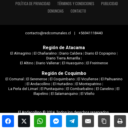
POLÍTICA DE PRIVACIDAD
TÉRMINOS Y CONDICIONES
PUBLICIDAD
DENUNCIAS
CONTACTO
contacto@redcomunales.cl | +56941118440
Región de Atacama
El Almagrino
|
El Chañaralino
|
Diario Caldera
|
Diario El Copiapino
|
Diario Tierra Amarilla
|
El Altino
|
Diario Vallenar
|
El Huasquino
|
El Freirinense
Región de Coquimbo
El Comunal
|
El Serenense
|
El Coquimbano
|
El Vicuñense
|
El Paihuanino
|
El Andacollino
|
El Hurtadino
|
El Montepatrino
|
La Perla del Limarí
|
El Punitaquino
|
El Combarbalino
|
El Canelino
|
El
Illapelino
|
El Salamanquino
|
El Vileño
El Andacollino © 2024. Todos los derechos reservados.