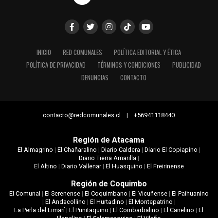
INICIO
RED COMUNALES
POLÍTICA EDITORIAL Y ÉTICA
POLÍTICA DE PRIVACIDAD
TÉRMINOS Y CONDICIONES
PUBLICIDAD
DENUNCIAS
CONTACTO
contacto@redcomunales.cl | +56941118440
Región de Atacama
El Almagrino
|
El Chañaralino
|
Diario Caldera
|
Diario El Copiapino
|
Diario Tierra Amarilla
|
El Altino
|
Diario Vallenar
|
El Huasquino
|
El Freirinense
Región de Coquimbo
El Comunal
|
El Serenense
|
El Coquimbano
|
El Vicuñense
|
El Paihuanino
|
El Andacollino
|
El Hurtadino
|
El Montepatrino
|
La Perla del Limarí
|
El Punitaquino
|
El Combarbalino
|
El Canelino
|
El