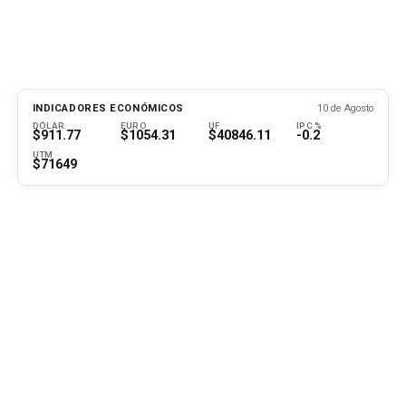
INDICADORES ECONÓMICOS
10 de Agosto
DÓLAR
EURO
UF
IPC %
$911.77
$1054.31
$40846.11
-0.2
UTM
$71649