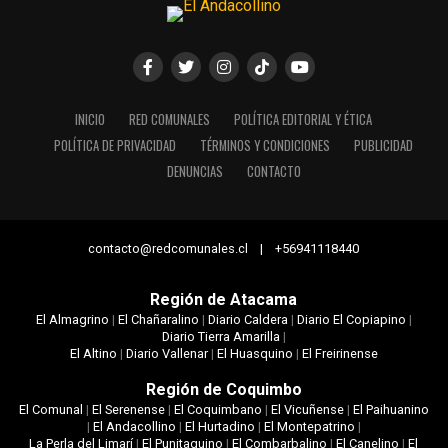
INICIO
RED COMUNALES
POLÍTICA EDITORIAL Y ÉTICA
POLÍTICA DE PRIVACIDAD
TÉRMINOS Y CONDICIONES
PUBLICIDAD
DENUNCIAS
CONTACTO
contacto@redcomunales.cl | +56941118440
Región de Atacama
El Almagrino
|
El Chañaralino
|
Diario Caldera
|
Diario El Copiapino
|
Diario Tierra Amarilla
|
El Altino
|
Diario Vallenar
|
El Huasquino
|
El Freirinense
Región de Coquimbo
El Comunal
|
El Serenense
|
El Coquimbano
|
El Vicuñense
|
El Paihuanino
|
El Andacollino
|
El Hurtadino
|
El Montepatrino
|
La Perla del Limarí
|
El Punitaquino
|
El Combarbalino
|
El Canelino
|
El