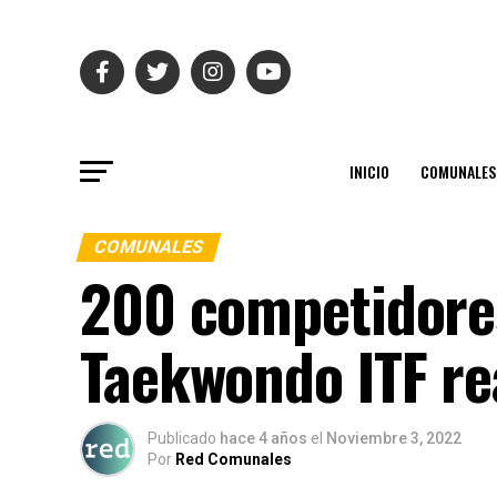
INICIO
COMUNALES
COMUNALES
200 competidores
Taekwondo ITF re
Publicado
hace 4 años
el
Noviembre 3, 2022
Por
Red Comunales