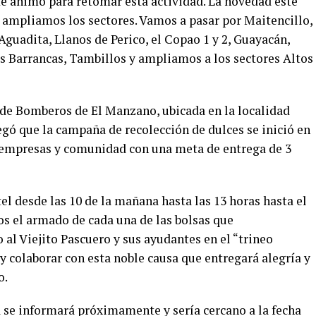
e ánimo para retomar esta actividad. La novedad este
n ampliamos los sectores. Vamos a pasar por Maitencillo,
Aguadita, Llanos de Perico, el Copao 1 y 2, Guayacán,
as Barrancas, Tambillos y ampliamos a los sectores Altos
de Bomberos de El Manzano, ubicada en la localidad
regó que la campaña de recolección de dulces se inició en
a empresas y comunidad con una meta de entrega de 3
el desde las 10 de la mañana hasta las 13 horas hasta el
s el armado de cada una de las bolsas que
al Viejito Pascuero y sus ayudantes en el “trineo
y colaborar con esta noble causa que entregará alegría y
o.
a se informará próximamente y sería cercano a la fecha