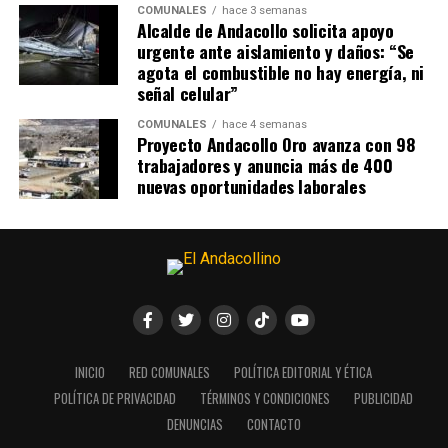
COMUNALES
hace 3 semanas
Alcalde de Andacollo solicita apoyo
urgente ante aislamiento y daños: “Se
agota el combustible no hay energía, ni
señal celular”
COMUNALES
hace 4 semanas
Proyecto Andacollo Oro avanza con 98
trabajadores y anuncia más de 400
nuevas oportunidades laborales
INICIO
RED COMUNALES
POLÍTICA EDITORIAL Y ÉTICA
POLÍTICA DE PRIVACIDAD
TÉRMINOS Y CONDICIONES
PUBLICIDAD
DENUNCIAS
CONTACTO