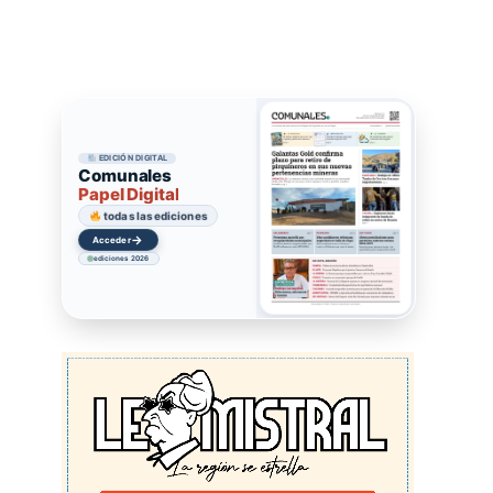
EDICIÓN DIGITAL
Comunales
Papel Digital
todas las ediciones
→
Acceder
ediciones 2026