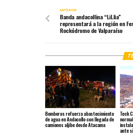
ANTERIOR
Banda andacollina “LiLlia”
representará a la región en Fes
Rockódromo de Valparaíso
TE
Bomberos refuerza abastecimiento
Teck C
de agua en Andacollo con llegada de
normal
camiones aljibe desde Atacama
instal
ante s