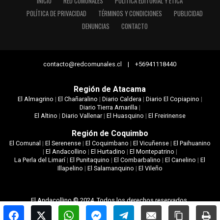
INICIO
RED COMUNALES
POLÍTICA EDITORIAL Y ÉTICA
POLÍTICA DE PRIVACIDAD
TÉRMINOS Y CONDICIONES
PUBLICIDAD
DENUNCIAS
CONTACTO
contacto@redcomunales.cl | +56941118440
Región de Atacama
El Almagrino
|
El Chañaralino
|
Diario Caldera
|
Diario El Copiapino
|
Diario Tierra Amarilla
|
El Altino
|
Diario Vallenar
|
El Huasquino
|
El Freirinense
Región de Coquimbo
El Comunal
|
El Serenense
|
El Coquimbano
|
El Vicuñense
|
El Paihuanino
|
El Andacollino
|
El Hurtadino
|
El Montepatrino
|
La Perla del Limarí
|
El Punitaquino
|
El Combarbalino
|
El Canelino
|
El
Illapelino
|
El Salamanquino
|
El Vileño
El Andacollino © 2024. Todos los derechos reservados.