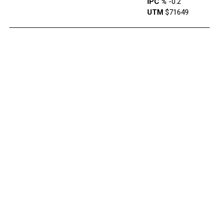
IPC %
-0.2
UTM
$71649