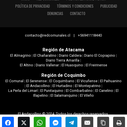
POLÍTICA DE PRIVACIDAD
TÉRMINOS Y CONDICIONES
PUBLICIDAD
DENUNCIAS
CONTACTO
contacto@redcomunales.cl | +56941118440
Región de Atacama
El Almagrino
|
El Chañaralino
|
Diario Caldera
|
Diario El Copiapino
|
Diario Tierra Amarilla
|
El Altino
|
Diario Vallenar
|
El Huasquino
|
El Freirinense
Región de Coquimbo
El Comunal
|
El Serenense
|
El Coquimbano
|
El Vicuñense
|
El Paihuanino
|
El Andacollino
|
El Hurtadino
|
El Montepatrino
|
La Perla del Limarí
|
El Punitaquino
|
El Combarbalino
|
El Canelino
|
El
Illapelino
|
El Salamanquino
|
El Vileño
El Andacollino © 2024. Todos los derechos reservados.