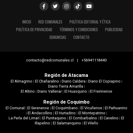
INICIO
RED COMUNALES
POLÍTICA EDITORIAL Y ÉTICA
POLÍTICA DE PRIVACIDAD
TÉRMINOS Y CONDICIONES
PUBLICIDAD
DENUNCIAS
CONTACTO
contacto@redcomunales.cl | +56941118440
Región de Atacama
El Almagrino
|
El Chañaralino
|
Diario Caldera
|
Diario El Copiapino
|
Diario Tierra Amarilla
|
El Altino
|
Diario Vallenar
|
El Huasquino
|
El Freirinense
Región de Coquimbo
El Comunal
|
El Serenense
|
El Coquimbano
|
El Vicuñense
|
El Paihuanino
|
El Andacollino
|
El Hurtadino
|
El Montepatrino
|
La Perla del Limarí
|
El Punitaquino
|
El Combarbalino
|
El Canelino
|
El
Illapelino
|
El Salamanquino
|
El Vileño