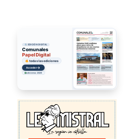
EDICIÓN DIGITAL
Comunales
Papel Digital
todas las ediciones
→
Acceder
ediciones 2026