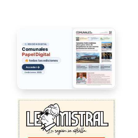
EDICIÓN DIGITAL
Comunales
Papel Digital
todas las ediciones
→
Acceder
ediciones 2026