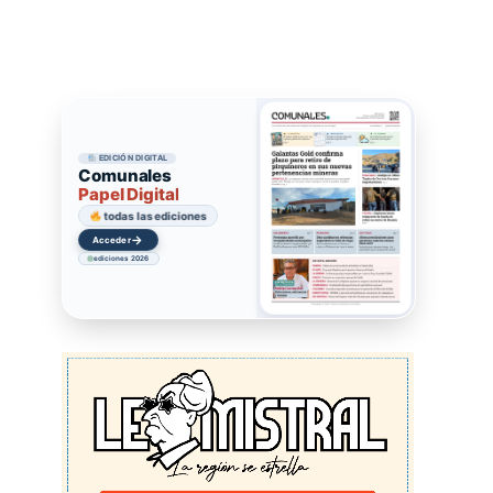
EDICIÓN DIGITAL
Comunales
Papel Digital
todas las ediciones
→
Acceder
ediciones 2026