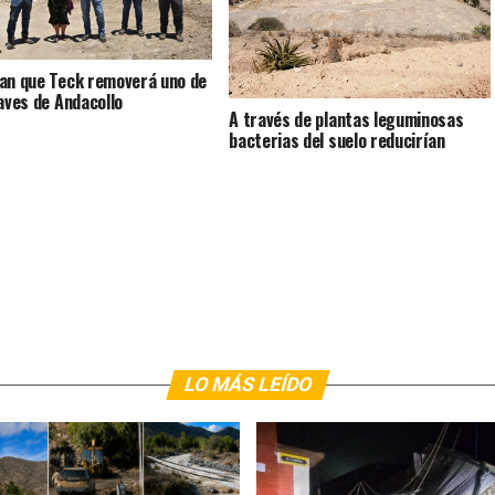
an que Teck removerá uno de
laves de Andacollo
A través de plantas leguminosas
bacterias del suelo reducirían
riesgo de contaminación por
metales pesados
LO MÁS LEÍDO