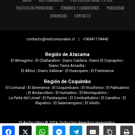
INICIO
RED COMUNALES
POLÍTICA EDITORIAL Y ÉTICA
POLÍTICA DE PRIVACIDAD
TÉRMINOS Y CONDICIONES
PUBLICIDAD
DENUNCIAS
CONTACTO
contacto@redcomunales.cl | +56941118440
Región de Atacama
El Almagrino
|
El Chañaralino
|
Diario Caldera
|
Diario El Copiapino
|
Diario Tierra Amarilla
|
El Altino
|
Diario Vallenar
|
El Huasquino
|
El Freirinense
Región de Coquimbo
El Comunal
|
El Serenense
|
El Coquimbano
|
El Vicuñense
|
El Paihuanino
|
El Andacollino
|
El Hurtadino
|
El Montepatrino
|
La Perla del Limarí
|
El Punitaquino
|
El Combarbalino
|
El Canelino
|
El
Illapelino
|
El Salamanquino
|
El Vileño
El Andacollino © 2024. Todos los derechos reservados.