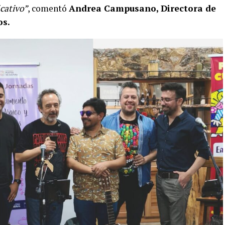
cativo”
, comentó
Andrea Campusano, Directora de
os.