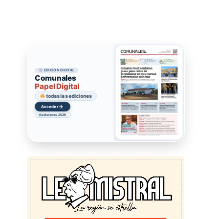
EDICIÓN DIGITAL
Comunales
Papel Digital
todas las ediciones
→
Acceder
ediciones 2026