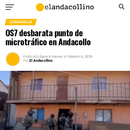
COMUNALES
OS7 desbarata punto de
microtráfico en Andacollo
Publicado
hace 6 meses
el
Febrero 6, 2026
Por
El Andacollino