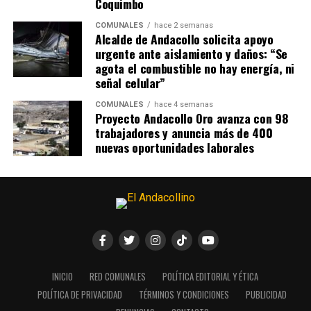
Coquimbo
COMUNALES
hace 2 semanas
Alcalde de Andacollo solicita apoyo
urgente ante aislamiento y daños: “Se
agota el combustible no hay energía, ni
señal celular”
COMUNALES
hace 4 semanas
Proyecto Andacollo Oro avanza con 98
trabajadores y anuncia más de 400
nuevas oportunidades laborales
INICIO
RED COMUNALES
POLÍTICA EDITORIAL Y ÉTICA
POLÍTICA DE PRIVACIDAD
TÉRMINOS Y CONDICIONES
PUBLICIDAD