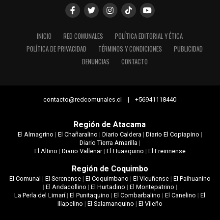
INICIO
RED COMUNALES
POLÍTICA EDITORIAL Y ÉTICA
POLÍTICA DE PRIVACIDAD
TÉRMINOS Y CONDICIONES
PUBLICIDAD
DENUNCIAS
CONTACTO
contacto@redcomunales.cl | +56941118440
Región de Atacama
El Almagrino
|
El Chañaralino
|
Diario Caldera
|
Diario El Copiapino
|
Diario Tierra Amarilla
|
El Altino
|
Diario Vallenar
|
El Huasquino
|
El Freirinense
Región de Coquimbo
El Comunal
|
El Serenense
|
El Coquimbano
|
El Vicuñense
|
El Paihuanino
|
El Andacollino
|
El Hurtadino
|
El Montepatrino
|
La Perla del Limarí
|
El Punitaquino
|
El Combarbalino
|
El Canelino
|
El
Illapelino
|
El Salamanquino
|
El Vileño