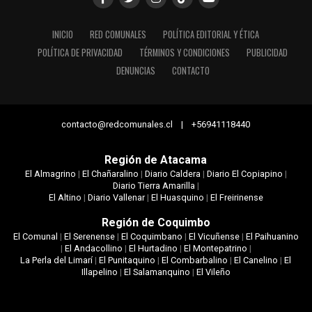
INICIO
RED COMUNALES
POLÍTICA EDITORIAL Y ÉTICA
POLÍTICA DE PRIVACIDAD
TÉRMINOS Y CONDICIONES
PUBLICIDAD
DENUNCIAS
CONTACTO
contacto@redcomunales.cl | +56941118440
Región de Atacama
El Almagrino
|
El Chañaralino
|
Diario Caldera
|
Diario El Copiapino
|
Diario Tierra Amarilla
|
El Altino
|
Diario Vallenar
|
El Huasquino
|
El Freirinense
Región de Coquimbo
El Comunal
|
El Serenense
|
El Coquimbano
|
El Vicuñense
|
El Paihuanino
|
El Andacollino
|
El Hurtadino
|
El Montepatrino
|
La Perla del Limarí
|
El Punitaquino
|
El Combarbalino
|
El Canelino
|
El
Illapelino
|
El Salamanquino
|
El Vileño