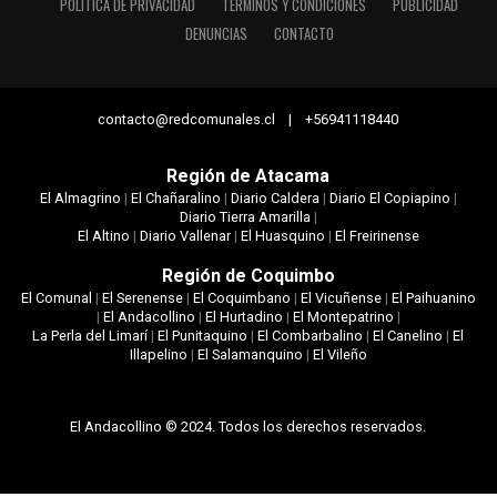
POLÍTICA DE PRIVACIDAD
TÉRMINOS Y CONDICIONES
PUBLICIDAD
DENUNCIAS
CONTACTO
contacto@redcomunales.cl | +56941118440
Región de Atacama
El Almagrino
|
El Chañaralino
|
Diario Caldera
|
Diario El Copiapino
|
Diario Tierra Amarilla
|
El Altino
|
Diario Vallenar
|
El Huasquino
|
El Freirinense
Región de Coquimbo
El Comunal
|
El Serenense
|
El Coquimbano
|
El Vicuñense
|
El Paihuanino
|
El Andacollino
|
El Hurtadino
|
El Montepatrino
|
La Perla del Limarí
|
El Punitaquino
|
El Combarbalino
|
El Canelino
|
El
Illapelino
|
El Salamanquino
|
El Vileño
El Andacollino © 2024. Todos los derechos reservados.