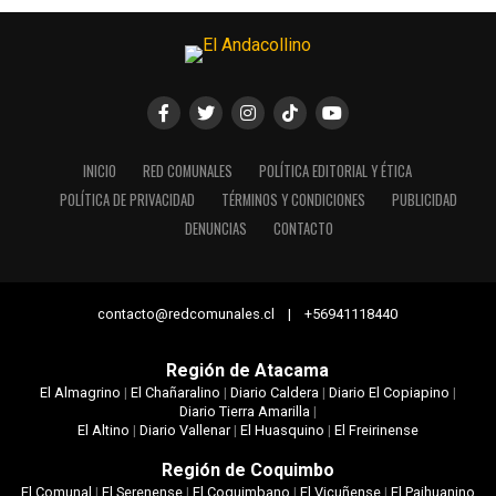
INICIO
RED COMUNALES
POLÍTICA EDITORIAL Y ÉTICA
POLÍTICA DE PRIVACIDAD
TÉRMINOS Y CONDICIONES
PUBLICIDAD
DENUNCIAS
CONTACTO
contacto@redcomunales.cl | +56941118440
Región de Atacama
El Almagrino
|
El Chañaralino
|
Diario Caldera
|
Diario El Copiapino
|
Diario Tierra Amarilla
|
El Altino
|
Diario Vallenar
|
El Huasquino
|
El Freirinense
Región de Coquimbo
El Comunal
|
El Serenense
|
El Coquimbano
|
El Vicuñense
|
El Paihuanino