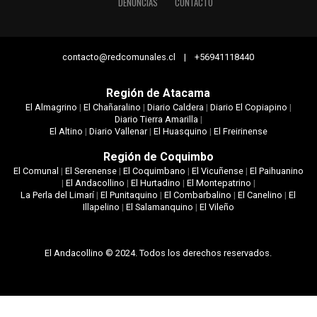
DENUNCIAS
CONTACTO
contacto@redcomunales.cl | +56941118440
Región de Atacama
El Almagrino
|
El Chañaralino
|
Diario Caldera
|
Diario El Copiapino
|
Diario Tierra Amarilla
|
El Altino
|
Diario Vallenar
|
El Huasquino
|
El Freirinense
Región de Coquimbo
El Comunal
|
El Serenense
|
El Coquimbano
|
El Vicuñense
|
El Paihuanino
|
El Andacollino
|
El Hurtadino
|
El Montepatrino
|
La Perla del Limarí
|
El Punitaquino
|
El Combarbalino
|
El Canelino
|
El
Illapelino
|
El Salamanquino
|
El Vileño
El Andacollino © 2024. Todos los derechos reservados.