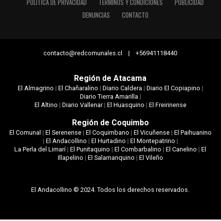
POLÍTICA DE PRIVACIDAD
TÉRMINOS Y CONDICIONES
PUBLICIDAD
DENUNCIAS
CONTACTO
contacto@redcomunales.cl | +56941118440
Región de Atacama
El Almagrino
|
El Chañaralino
|
Diario Caldera
|
Diario El Copiapino
|
Diario Tierra Amarilla
|
El Altino
|
Diario Vallenar
|
El Huasquino
|
El Freirinense
Región de Coquimbo
El Comunal
|
El Serenense
|
El Coquimbano
|
El Vicuñense
|
El Paihuanino
|
El Andacollino
|
El Hurtadino
|
El Montepatrino
|
La Perla del Limarí
|
El Punitaquino
|
El Combarbalino
|
El Canelino
|
El
Illapelino
|
El Salamanquino
|
El Vileño
El Andacollino © 2024. Todos los derechos reservados.