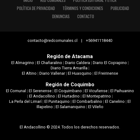
INICIO
RED COMUNALES
POLÍTICA EDITORIAL Y ÉTICA
POLÍTICA DE PRIVACIDAD
TÉRMINOS Y CONDICIONES
PUBLICIDAD
DENUNCIAS
CONTACTO
contacto@redcomunales.cl | +56941118440
Región de Atacama
El Almagrino
|
El Chañaralino
|
Diario Caldera
|
Diario El Copiapino
|
Diario Tierra Amarilla
|
El Altino
|
Diario Vallenar
|
El Huasquino
|
El Freirinense
Región de Coquimbo
El Comunal
|
El Serenense
|
El Coquimbano
|
El Vicuñense
|
El Paihuanino
|
El Andacollino
|
El Hurtadino
|
El Montepatrino
|
La Perla del Limarí
|
El Punitaquino
|
El Combarbalino
|
El Canelino
|
El
Illapelino
|
El Salamanquino
|
El Vileño
El Andacollino © 2024. Todos los derechos reservados.