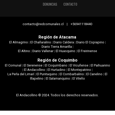
DENUNCIAS
CONTACTO
contacto@redcomunales.cl | +56941118440
Región de Atacama
El Almagrino
|
El Chañaralino
|
Diario Caldera
|
Diario El Copiapino
|
Diario Tierra Amarilla
|
El Altino
|
Diario Vallenar
|
El Huasquino
|
El Freirinense
Región de Coquimbo
El Comunal
|
El Serenense
|
El Coquimbano
|
El Vicuñense
|
El Paihuanino
|
El Andacollino
|
El Hurtadino
|
El Montepatrino
|
La Perla del Limarí
|
El Punitaquino
|
El Combarbalino
|
El Canelino
|
El
Illapelino
|
El Salamanquino
|
El Vileño
El Andacollino © 2024. Todos los derechos reservados.