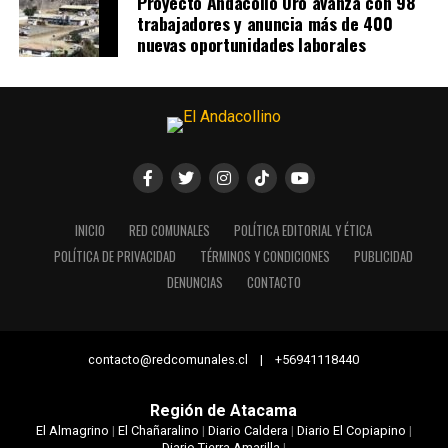
Proyecto Andacollo Oro avanza con 98
trabajadores y anuncia más de 400
nuevas oportunidades laborales
INICIO
RED COMUNALES
POLÍTICA EDITORIAL Y ÉTICA
POLÍTICA DE PRIVACIDAD
TÉRMINOS Y CONDICIONES
PUBLICIDAD
DENUNCIAS
CONTACTO
contacto@redcomunales.cl | +56941118440
Región de Atacama
El Almagrino
|
El Chañaralino
|
Diario Caldera
|
Diario El Copiapino
|
Diario Tierra Amarilla
|