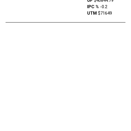
UF
$40844.79
IPC %
-0.2
UTM
$71649