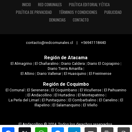
INICIO
RED COMUNALES
POLÍTICA EDITORIAL Y ÉTICA
POLÍTICA DE PRIVACIDAD
TÉRMINOS Y CONDICIONES
PUBLICIDAD
DENUNCIAS
CONTACTO
contacto@redcomunales.cl | +56941118440
Región de Atacama
El Almagrino
|
El Chañaralino
|
Diario Caldera
|
Diario El Copiapino
|
Diario Tierra Amarilla
|
El Altino
|
Diario Vallenar
|
El Huasquino
|
El Freirinense
Región de Coquimbo
El Comunal
|
El Serenense
|
El Coquimbano
|
El Vicuñense
|
El Paihuanino
|
El Andacollino
|
El Hurtadino
|
El Montepatrino
|
La Perla del Limarí
|
El Punitaquino
|
El Combarbalino
|
El Canelino
|
El
Illapelino
|
El Salamanquino
|
El Vileño
El Andacollino © 2024. Todos los derechos reservados.