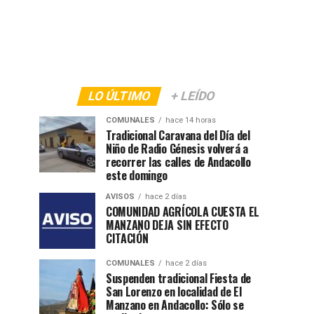
LO ÚLTIMO
+ LEÍDO
COMUNALES
hace 14 horas
Tradicional Caravana del Día del
Niño de Radio Génesis volverá a
recorrer las calles de Andacollo
este domingo
AVISOS
hace 2 días
COMUNIDAD AGRÍCOLA CUESTA EL
MANZANO DEJA SIN EFECTO
CITACIÓN
COMUNALES
hace 2 días
Suspenden tradicional Fiesta de
San Lorenzo en localidad de El
Manzano en Andacollo: Sólo se