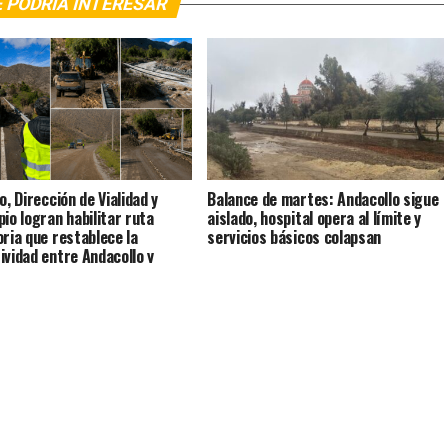
 PODRÍA INTERESAR
o, Dirección de Vialidad y
Balance de martes: Andacollo sigue
pio logran habilitar ruta
aislado, hospital opera al límite y
oria que restablece la
servicios básicos colapsan
ividad entre Andacollo y
mbo