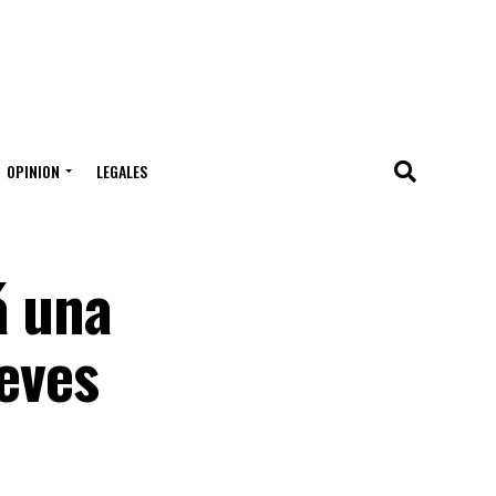
OPINION
LEGALES
á una
ueves