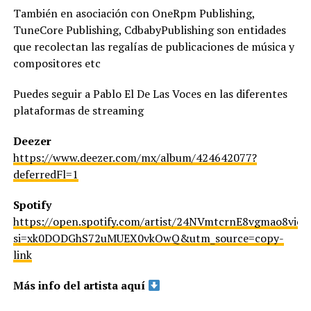
También en asociación con OneRpm Publishing,
TuneCore Publishing, CdbabyPublishing son entidades
que recolectan las regalías de publicaciones de música y
compositores etc
Puedes seguir a Pablo El De Las Voces en las diferentes
plataformas de streaming
Deezer
https://www.deezer.com/mx/album/424642077?
deferredFl=1
Spotify
https://open.spotify.com/artist/24NVmtcrnE8vgmao8vic
si=xk0DODGhS72uMUEX0vkOwQ&utm_source=copy-
link
Más info del artista aquí