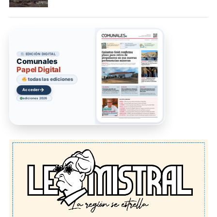
EDICIÓN DIGITAL
Comunales
Papel Digital
todas las ediciones
→
Acceder
ediciones 2026