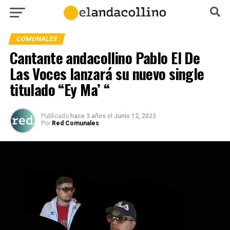
COMUNALES
Cantante andacollino Pablo El De
Las Voces lanzará su nuevo single
titulado “Ey Ma’ “
Publicado
hace 3 años
el
Junio 12, 2023
Por
Red Comunales