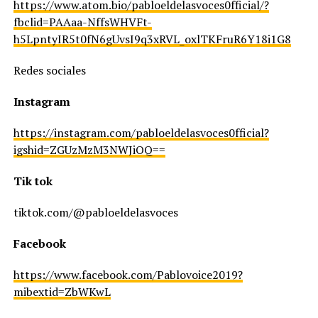
https://www.atom.bio/pabloeldelasvoces0fficial/?
fbclid=PAAaa-NffsWHVFt-
h5LpntyIR5t0fN6gUvsI9q3xRVL_oxlTKFruR6Y18i1G8
Redes sociales
Instagram
https://instagram.com/pabloeldelasvoces0fficial?
igshid=ZGUzMzM3NWJiOQ==
Tik tok
tiktok.com/@pabloeldelasvoces
Facebook
https://www.facebook.com/Pablovoice2019?
mibextid=ZbWKwL