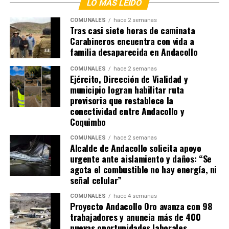
LO MÁS LEÍDO
COMUNALES
hace 2 semanas
Tras casi siete horas de caminata
Carabineros encuentra con vida a
familia desaparecida en Andacollo
COMUNALES
hace 2 semanas
Ejército, Dirección de Vialidad y
municipio logran habilitar ruta
provisoria que restablece la
conectividad entre Andacollo y
Coquimbo
COMUNALES
hace 2 semanas
Alcalde de Andacollo solicita apoyo
urgente ante aislamiento y daños: “Se
agota el combustible no hay energía, ni
señal celular”
COMUNALES
hace 4 semanas
Proyecto Andacollo Oro avanza con 98
trabajadores y anuncia más de 400
nuevas oportunidades laborales