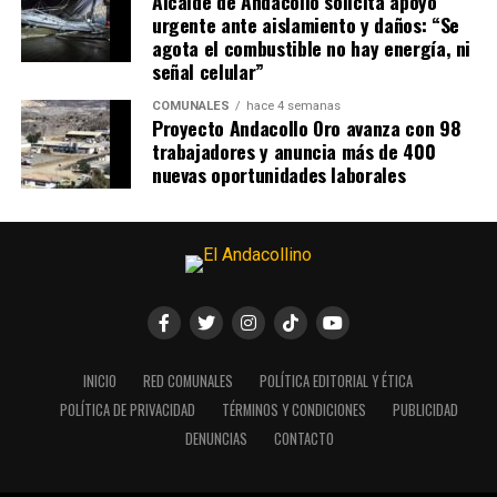
Alcalde de Andacollo solicita apoyo
urgente ante aislamiento y daños: “Se
agota el combustible no hay energía, ni
señal celular”
COMUNALES
hace 4 semanas
Proyecto Andacollo Oro avanza con 98
trabajadores y anuncia más de 400
nuevas oportunidades laborales
INICIO
RED COMUNALES
POLÍTICA EDITORIAL Y ÉTICA
POLÍTICA DE PRIVACIDAD
TÉRMINOS Y CONDICIONES
PUBLICIDAD
DENUNCIAS
CONTACTO