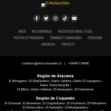
INICIO
RED COMUNALES
POLÍTICA EDITORIAL Y ÉTICA
POLÍTICA DE PRIVACIDAD
TÉRMINOS Y CONDICIONES
PUBLICIDAD
DENUNCIAS
CONTACTO
contacto@redcomunales.cl | +56941118440
Región de Atacama
El Almagrino
|
El Chañaralino
|
Diario Caldera
|
Diario El Copiapino
|
Diario Tierra Amarilla
|
El Altino
|
Diario Vallenar
|
El Huasquino
|
El Freirinense
Región de Coquimbo
El Comunal
|
El Serenense
|
El Coquimbano
|
El Vicuñense
|
El Paihuanino
|
El Andacollino
|
El Hurtadino
|
El Montepatrino
|