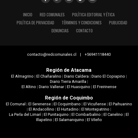
INICIO
RED COMUNALES
POLÍTICA EDITORIAL Y ÉTICA
POLÍTICA DE PRIVACIDAD
TÉRMINOS Y CONDICIONES
PUBLICIDAD
DENUNCIAS
CONTACTO
contacto@redcomunales.cl | +56941118440
Región de Atacama
El Almagrino
|
El Chañaralino
|
Diario Caldera
|
Diario El Copiapino
|
Diario Tierra Amarilla
|
El Altino
|
Diario Vallenar
|
El Huasquino
|
El Freirinense
Región de Coquimbo
El Comunal
|
El Serenense
|
El Coquimbano
|
El Vicuñense
|
El Paihuanino
|
El Andacollino
|
El Hurtadino
|
El Montepatrino
|
La Perla del Limarí
|
El Punitaquino
|
El Combarbalino
|
El Canelino
|
El
Illapelino
|
El Salamanquino
|
El Vileño